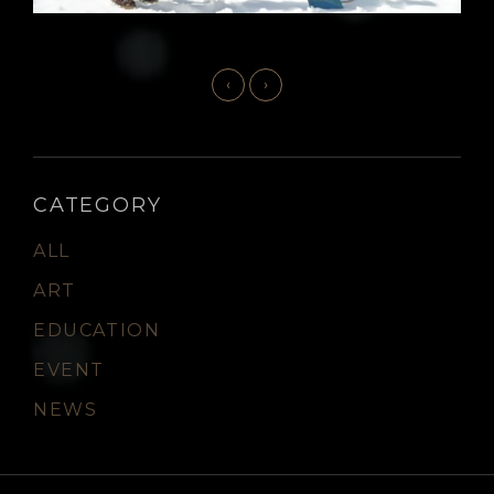
‹
›
CATEGORY
ALL
ART
EDUCATION
EVENT
NEWS