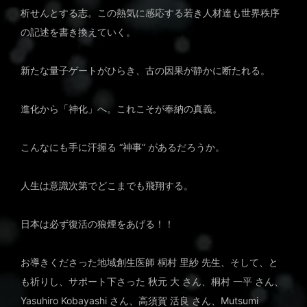
析せんとする志。この熱気に感応する若き人材達も世界秩序
の記述を書き換えていく。
新たな量子ゲートがひらき、古の因果が静かに断たれる。
進化から「神化」へ。これこそが奉納の真義。
こんなにも手に汗握る “神事” があるだろうか。
人生は意識次第でどこまでも飛翔する。
日本は必ず復活の狼煙をあげる！！
お導きくださった地域創生医師
桐村 里紗
先生、そして、と
も祈りし、サポート下さった
秋元 大
さん、
桐村 一平
さん、
Yasuhiro Kobayashi
さん、
高須賀 活良
さん、
Mutsumi