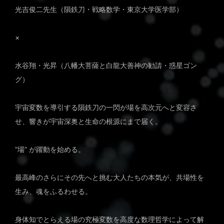
光吉俊二先生（隕鉄刀・戦略数学・東京大学医学部）
×
水谷翔・光昇（八幡大菩薩と白龍大善神の勧請・惑星ゴン
グ）
宇宙変数を導引する隕鉄刀の一閃が場を高次元へと変容さ
せ、響きが宇宙深奥と生命の根源にまで届く。
“場” が躍動を始める。
最高峰のさらにその先へと挑む大人たちの本気が、共場性を
生み、魂をふるわせる。
身体知でとらえる場の究極変数を高度な数理哲学によって解